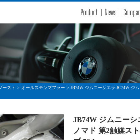
Product
News
Compa
ゾースト
>
オールステンマフラー
>
JB74W ジムニーシエラ JC74W
JB74W ジムニーシ
ノマド 第2触媒ス