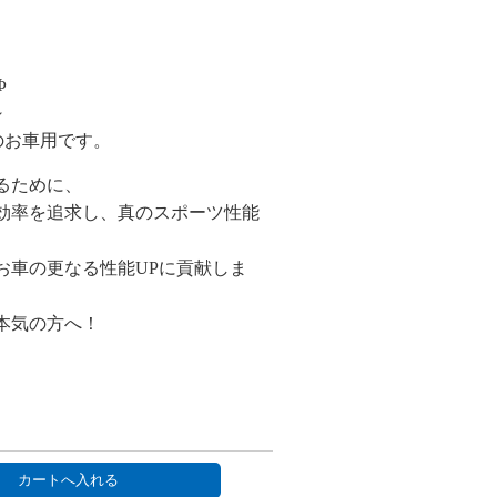
Φ
～
4～のお車用です。
るために、
効率を追求し、真のスポーツ性能
お車の更なる性能UPに貢献しま
本気の方へ！