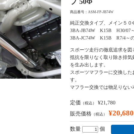
プ 50Φ
商品番号：ASM-FP-JB74W
純正交換タイプ、メイン５０
3BA-JB74W K15B H30/07
3BA-JC74W K15B R7/
スポーツ走行の徹底追求を図
抵抗を限りなく取り除き排気
を生み出します。
スポーツマフラーに交換した
す。
マフラー交換では物足りない
定価
¥21,780
（税込）
¥20,680
販売価格
（税込）
数量
個