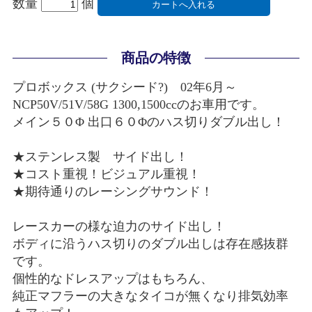
数量
個
商品の特徴
プロボックス (サクシード?) 02年6月～
NCP50V/51V/58G 1300,1500ccのお車用です。
メイン５０Φ 出口６０Φのハス切りダブル出し！
★ステンレス製 サイド出し！
★コスト重視！ビジュアル重視！
★期待通りのレーシングサウンド！
レースカーの様な迫力のサイド出し！
ボディに沿うハス切りのダブル出しは存在感抜群
です。
個性的なドレスアップはもちろん、
純正マフラーの大きなタイコが無くなり排気効率