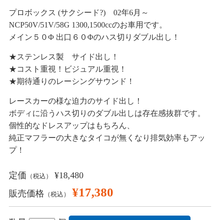
プロボックス (サクシード?) 02年6月～
NCP50V/51V/58G 1300,1500ccのお車用です。
メイン５０Φ 出口６０Φのハス切りダブル出し！
★ステンレス製 サイド出し！
★コスト重視！ビジュアル重視！
★期待通りのレーシングサウンド！
レースカーの様な迫力のサイド出し！
ボディに沿うハス切りのダブル出しは存在感抜群です。
個性的なドレスアップはもちろん、
純正マフラーの大きなタイコが無くなり排気効率もアッ
プ！
定価
¥18,480
（税込）
¥17,380
販売価格
（税込）