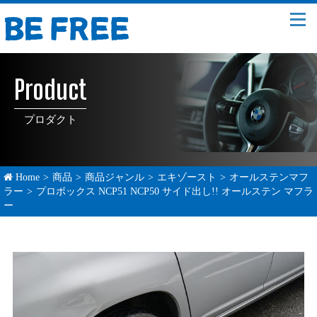
Product
プロダクト
Home
>
商品
>
商品ジャンル
>
エキゾースト
>
オールステンマフ
ラー
>
プロボックス NCP51 NCP50 サイド出し!! オールステン マフラ
ー