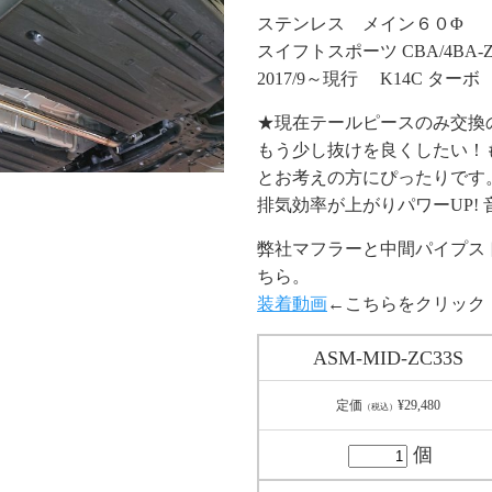
ステンレス メイン６０Φ
スイフトスポーツ CBA/4BA-Z
2017/9～現行 K14C ターボ
★現在テールピースのみ交換
もう少し抜けを良くしたい！
とお考えの方にぴったりです
排気効率が上がりパワーUP!
弊社マフラーと中間パイプス
ちら。
装着動画
←こちらをクリック
ASM-MID-ZC33S
定価
¥29,480
（税込）
個