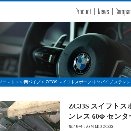
Product
News
Compa
ゾースト
>
中間パイプ
>
ZC33S スイフトスポーツ 中間パイプ ステンレ
ZC33S スイフト
ンレス 60Φ セン
商品番号：ASM-MID-ZC33S