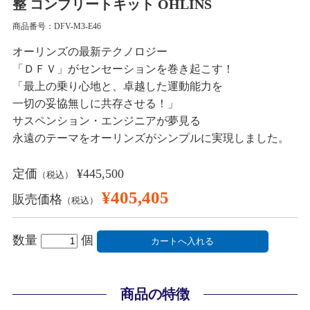
整 コンプリートキット OHLINS
商品番号：DFV-M3-E46
オーリンズの最新テクノロジー
「ＤＦＶ」がセンセーションを巻き起こす！
「最上の乗り心地と、卓越した運動能力を
一切の妥協無しに共存させる！」
サスペンション・エンジニアが夢見る
永遠のテーマをオーリンズがシンプルに実現しました。
定価
¥445,500
（税込）
¥405,405
販売価格
（税込）
数量
個
商品の特徴