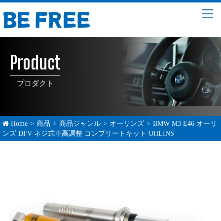
Product
プロダクト
Home
>
商品
>
商品ジャンル
>
オーリンズ
>
BMW M3 E46 オーリ
ンズ DFV ネジ式車高調整 コンプリートキット OHLINS