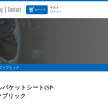
ny
Contact
ゲスト
カート
0
ログイン
)ファブリック
ルバケットシート(SP-
ファブリック