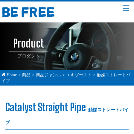
Product
プロダクト
Home
>
商品
>
商品ジャンル
>
エキゾースト
>
触媒ストレートパ
イプ
Catalyst Straight Pipe
触媒ストレートパイ
プ