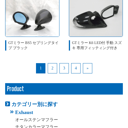
GTミラー BS5 セブリングタイ
GTミラー K6 LED付 手動 スズ
プ ブラック
キ 専用フィッティング付き
1
2
3
4
»
Product
カテゴリー別に探す
Exhaust
オールステンマフラー
チタンカラーマフラー