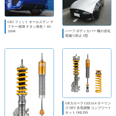
GK5 フィット オールステン マ
フラー 砲弾 チタン発色！ 60-
ハーフ ボディカバー 幌の劣化
100Φ
雨漏り防止 S型
GRカローラ GZEA14 オーリン
ズ DFV 全長調整 コンプリート
キット OHLINS