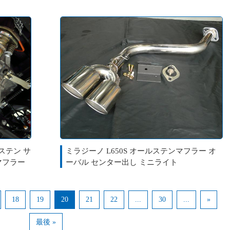
ルステン サ
ミラジーノ L650S オールステンマフラー オ
マフラー
ーバル センター出し ミニライト
18
19
20
21
22
...
30
...
»
最後 »