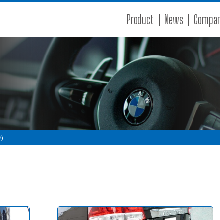
Product
News
Compa
0)